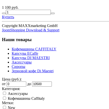
1 100 руб.
Купить
Copyright MAXXmarketing GmbH
JoomShopping Download & Support
Наши товары
Кофемашины CAFFITALY
Капсулы ECaffe
Капсулы DI MAESTRI
Аксессуары
Сиропы
Зерновой кофе Di Maestri
Цена (руб.):
от
до
Категория:
Аксессуары
Кофемашины Caffitaly
Метки:
New